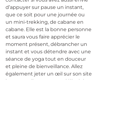
d’appuyer sur pause un instant, 
que ce soit pour une journée ou 
un mini-trekking, de cabane en 
cabane. Elle est la bonne personne 
et saura vous faire apprécier le 
moment présent, débrancher un 
instant et vous détendre avec une 
séance de yoga tout en douceur 
et pleine de bienveillance. Allez 
également jeter un œil sur son site 
internet, elle y propose déjà plein 
de belles aventures que vous 
pouvez rejoindre si il reste encore 
de la place. 
Prenez soin de vous et sortez vivre 
et sentir la nature autant que 
possible.