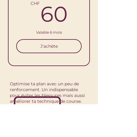
60CH
CHF
60
Valable 6 mois
J'achète
Optimise ta plan avec un peu de
renforcement. Un indispensable
pour éviter les blessures mais aussi
améliorer ta technique de course.
Profites de l'offre "objectif 20kil"
pour compléter ton plan de course
et profiter du pack "mini bands & co"
et "gainage" pour seulement 120.- au
lieu de 180.-