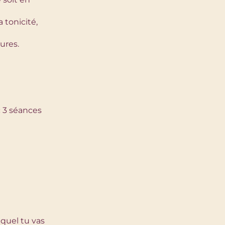
 tonicité,
sures.
c 3 séances
quel tu vas