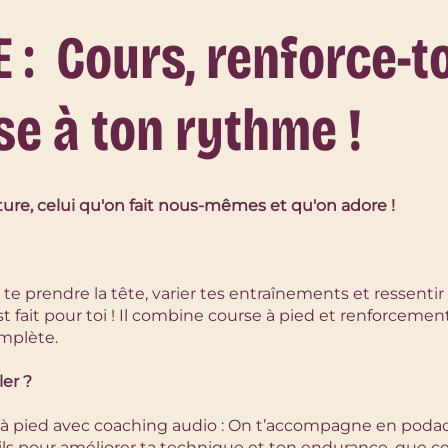
 : Cours, renforce-to
e à ton rythme !
ture, celui qu'on fait nous-mêmes et qu'on adore !
te prendre la tête, varier tes entraînements et ressentir
t fait pour toi ! Il combine course à pied et renforceme
mplète.
ler ?
à pied avec coaching audio : On t’accompagne en poda
eils pour améliorer ta technique et ton endurance, que ce