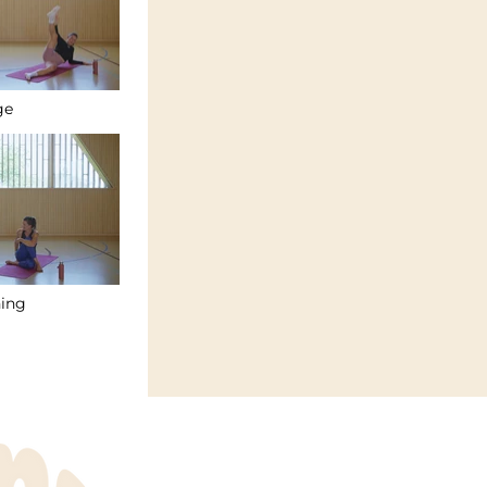
ge
" is not playable
treching
g" is not playable