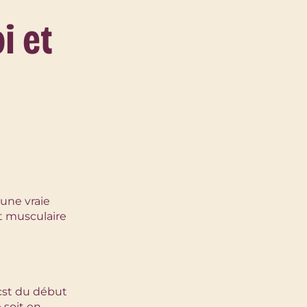
i et
 une vraie
nt musculaire
cst du début
 soit en