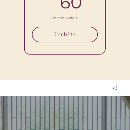
60C
60
Valable 6 mois
J'achète